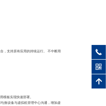
끅
合，支持原有应用的持续运行。 不中断用
낃
녕
机用模板实现快速部署。
均|衡设备与虚拟机管理中心沟通，增加虚