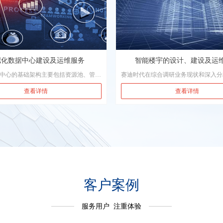
拟化数据中心建设及运维服务
智能楼宇的设计、建设及运
中心的基础架构主要包括资源池、管理
赛迪时代在综合调研业务现状和深入分
层三个部分。其中,资源池包括了政府
的基础上， 按照远处着眼、近处着手
查看详情
查看详情
业单位的基础设施,如计算资源池、存
理业务需求，确定指标体系和报送流程
网络资源池、数据库和中间件:管理系
技术构建报送平台，连接各个委办局和
拟化系统的重要组件,包括安全管理,资
实现在该平台的整体框架下各个委办局
统;表现层主要负责把管理系统分配好
务楼宇基础信息和楼宇入驻企业经济等
展现给最终用户,并根据最终用户反应
信息管理系统形成一个完整的楼宇监测
,动态地调整资源里的资源,为最终用户
比对、维护、查询、分析、使用的信息
域楼宇经济的发展提供真实的监测信息
的分析手段、多样化的综合分析结果，
客户案例
运行体系、楼宇监测体系、楼宇沟通平
务体系、楼宇评估体系和楼宇政策引导
服务用户 注重体验
信息化服务。