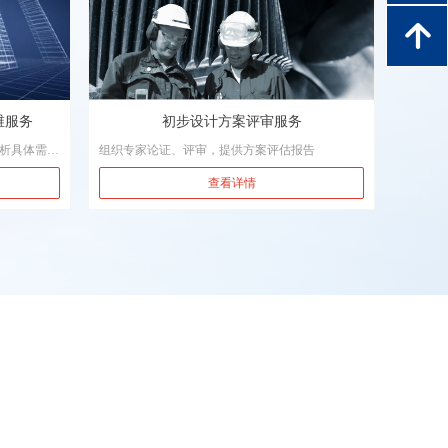
녕
维服务
初步设计方案评审服务
析具体需求
组织专家论证、评审，提供方案评估报告
的原则，梳
查看详情
；利用信息
信息中心，
及时上报商
数据；通过
信息采集、
链条，为区
来源、有力
最终为组织
台、楼宇服
体系等提供