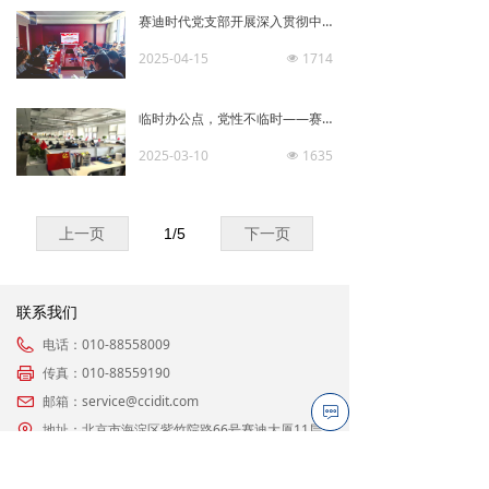
赛迪时代党支部开展深入贯彻中央八项规定精神学习教育 举办“弘扬优良党风，共筑保密防线”党日活动
2025-04-15
1714
넶
临时办公点，党性不临时——赛迪时代党支部开展主题党日“搬迁一线党旗红”行动
2025-03-10
1635
넶
上一页
1
/
5
下一页
联系我们
电话：
010-88558009
传真：
010-88559190
邮箱：
service@ccidit.com
ꁳ
地址：
北京市海淀区紫竹院路66号赛迪大厦11层
热门产品